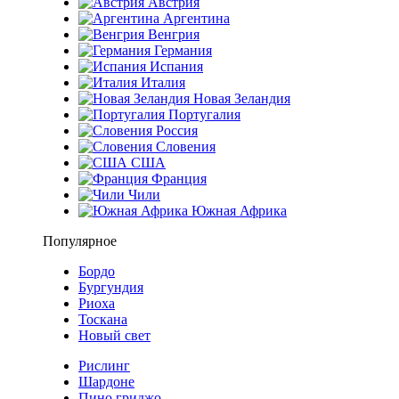
Австрия
Аргентина
Венгрия
Германия
Испания
Италия
Новая Зеландия
Португалия
Россия
Словения
США
Франция
Чили
Южная Африка
Популярное
Бордо
Бургундия
Риоха
Тоскана
Новый свет
Рислинг
Шардоне
Пино гриджо