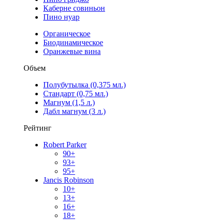
Каберне совиньон
Пино нуар
Органическое
Биодинамическое
Оранжевые вина
Объем
Полубутылка (0,375 мл.)
Стандарт (0,75 мл.)
Магнум (1,5 л.)
Дабл магнум (3 л.)
Рейтинг
Robert Parker
90+
93+
95+
Jancis Robinson
10+
13+
16+
18+