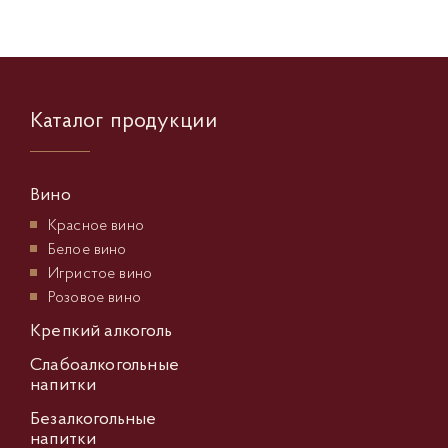
вина Новой Зеландии
вина Чили
вина Бордо
вина Австралия
вина Португалия
Гарнача
Каталог продукции
Блауэр Бургундер
Шпетбургундер
Вино
Красное вино
Белое вино
Игристое вино
Розовое вино
Крепкий алкоголь
Слабоалкогольные
напитки
Безалкогольные
напитки