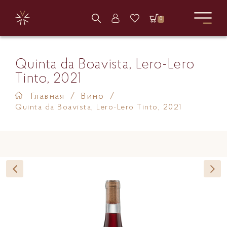
0
ПОИСК ПО САЙТУ
Войдите в свой аккаунт,
или зарегистрируйтесь
Quinta da Boavista, Lero-Lero
Tinto, 2021
ВХОД
Главная
Популярные запросы
Вино
Quinta da Boavista, Lero-Lero Tinto, 2021
РЕГИСТРАЦИЯ
de
рислинг
вин
domaine
tondonia
brut
la
riesling
николаев
де